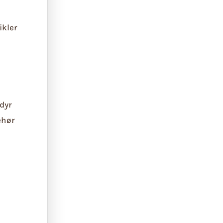
ikler
dyr
ehør