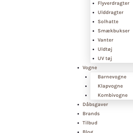
Flyverdragter
Ulddragter
Solhatte
Smækbukser
Vanter
Uldtøj
UV tøj
Vogne
Barnevogne
Klapvogne
Kombivogne
Dåbsgaver
Brands
Tilbud
Blog