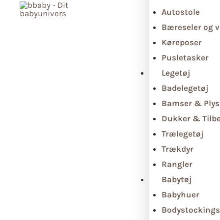
Autostole
Bæreseler og v
Køreposer
Pusletasker
Legetøj
Badelegetøj
Bamser & Plys
Dukker & Tilb
Trælegetøj
Trækdyr
Rangler
Babytøj
Babyhuer
Bodystockings