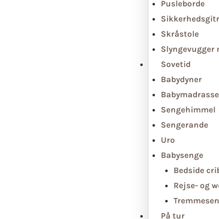
Pusleborde
Sikkerhedsgit
Skråstole
Slyngevugger
Sovetid
Babydyner
Babymadrasse
Sengehimmel
Sengerande
Uro
Babysenge
Bedside cri
Rejse- og 
Tremmesen
På tur