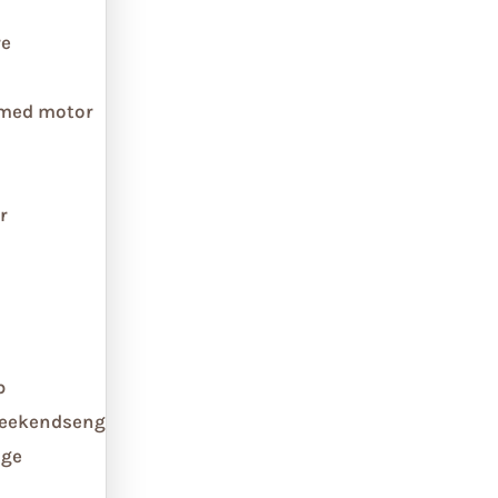
re
 med motor
r
b
weekendseng
ge