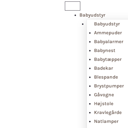
Babyudstyr
Babyudstyr
Ammepuder
Babyalarmer
Babynest
Babytæpper
Badekar
Blespande
Brystpumper
Gåvogne
Højstole
Kravlegårde
Natlamper