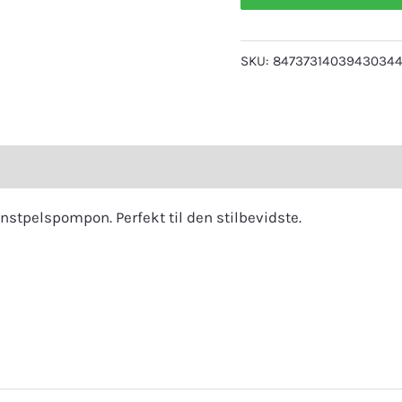
SKU:
8473731403943034
eviews (0)
stpelspompon. Perfekt til den stilbevidste.