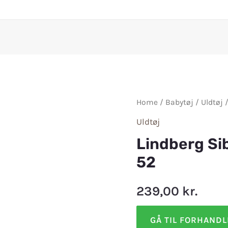
Home
/
Babytøj
/
Uldtøj
/
Uldtøj
Lindberg Sib
52
239,00
kr.
GÅ TIL FORHAND