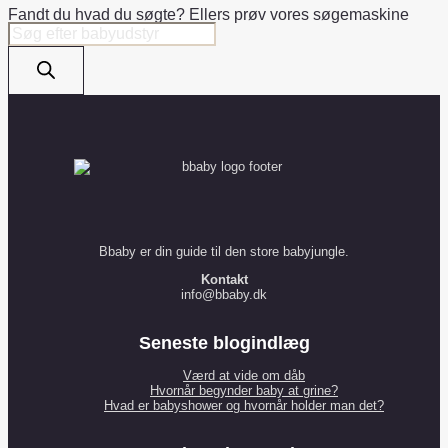
Fandt du hvad du søgte? Ellers prøv vores søgemaskine
Products
search
Bbaby er din guide til den store babyjungle.
Kontakt
info@bbaby.dk
Seneste blogindlæg
Værd at vide om dåb
Hvornår begynder baby at grine?
Hvad er babyshower og hvornår holder man det?