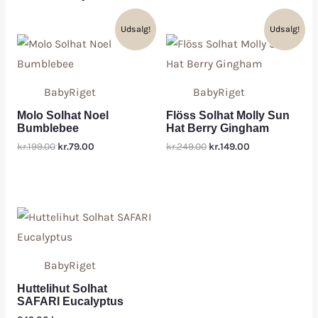
Udsalg!
Udsalg!
BabyRiget
BabyRiget
Molo Solhat Noel
Flöss Solhat Molly Sun
Bumblebee
Hat Berry Gingham
kr.199.00
kr.79.00
kr.249.00
kr.149.00
BabyRiget
Huttelihut Solhat
SAFARI Eucalyptus