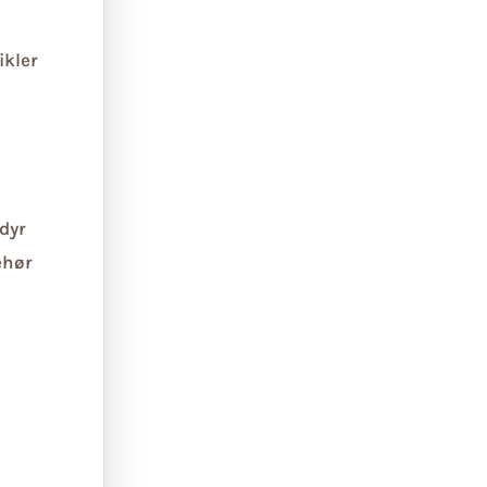
ikler
dyr
ehør