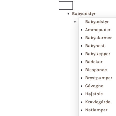
Babyudstyr
Babyudstyr
Ammepuder
Babyalarmer
Babynest
Babytæpper
Badekar
Blespande
Brystpumper
Gåvogne
Højstole
Kravlegårde
Natlamper