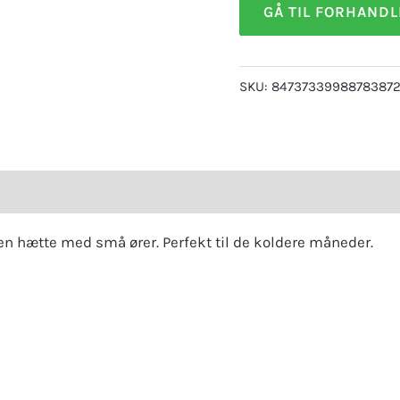
GÅ TIL FORHAND
SKU:
84737339988783872
eviews (0)
en hætte med små ører. Perfekt til de koldere måneder.