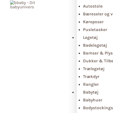
Autostole
Bæreseler og v
Køreposer
Pusletasker
Legetøj
Badelegetøj
Bamser & Plys
Dukker & Tilb
Trælegetøj
Trækdyr
Rangler
Babytøj
Babyhuer
Bodystockings