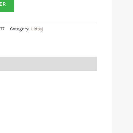
LER
77
Category:
Uldtøj