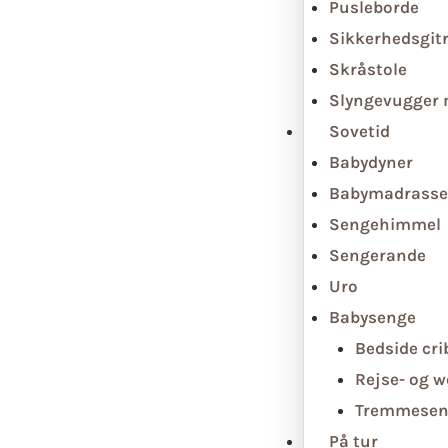
Pusleborde
Sikkerhedsgit
Skråstole
Slyngevugger
Sovetid
Babydyner
Babymadrasse
Sengehimmel
Sengerande
Uro
Babysenge
Bedside cri
Rejse- og 
Tremmesen
På tur