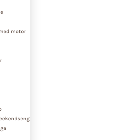
re
 med motor
r
b
weekendseng
ge