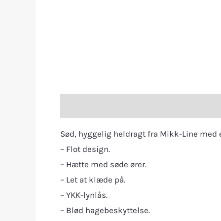
Description
Additional information
R
Sød, hyggelig heldragt fra Mikk-Line med 
– Flot design.
– Hætte med søde ører.
– Let at klæde på.
– YKK-lynlås.
– Blød hagebeskyttelse.