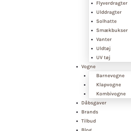
Flyverdragter
Ulddragter
Solhatte
Smækbukser
Vanter
Uldtøj
UV tøj
Vogne
Barnevogne
Klapvogne
Kombivogne
Dåbsgaver
Brands
Tilbud
Blog