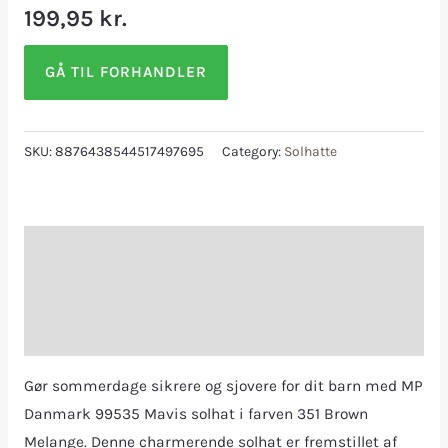
199,95
kr.
GÅ TIL FORHANDLER
SKU:
8876438544517497695
Category:
Solhatte
Description
Additional information
Reviews (0)
Gør sommerdage sikrere og sjovere for dit barn med MP
Danmark 99535 Mavis solhat i farven 351 Brown
Melange. Denne charmerende solhat er fremstillet af