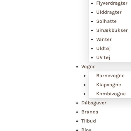
Flyverdragter
Ulddragter
Solhatte
Smækbukser
Vanter
Uldtøj
UV tøj
Vogne
Barnevogne
Klapvogne
Kombivogne
Dåbsgaver
Brands
Tilbud
Blog