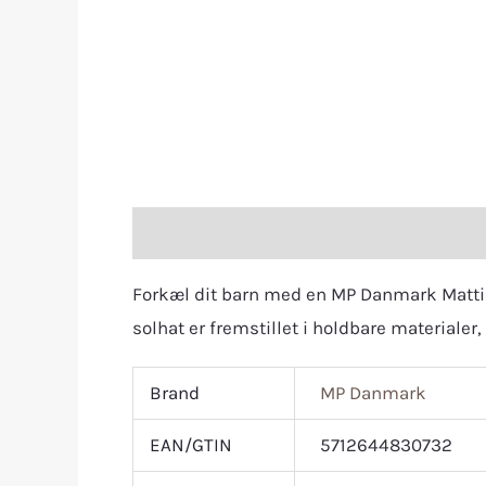
Description
Additional information
R
Forkæl dit barn med en MP Danmark Matti s
solhat er fremstillet i holdbare materialer
Brand
MP Danmark
EAN/GTIN
5712644830732