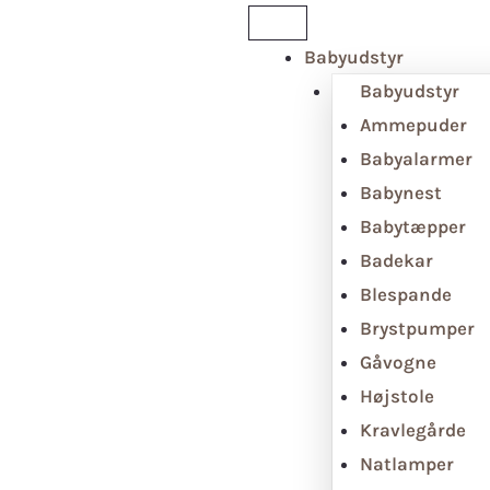
Babyudstyr
Babyudstyr
Ammepuder
Babyalarmer
Babynest
Babytæpper
Badekar
Blespande
Brystpumper
Gåvogne
Højstole
Kravlegårde
Natlamper