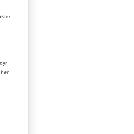
ikler
dyr
ehør