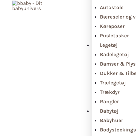
Autostole
Bæreseler og v
Køreposer
Pusletasker
Legetøj
Badelegetøj
Bamser & Plys
Dukker & Tilb
Trælegetøj
Trækdyr
Rangler
Babytøj
Babyhuer
Bodystockings