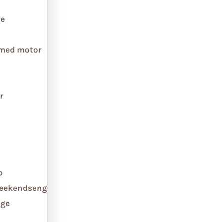
re
 med motor
r
b
weekendseng
ge