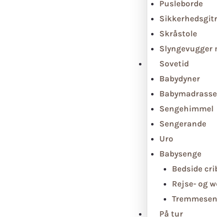
Pusleborde
Sikkerhedsgit
Skråstole
Slyngevugger
Sovetid
Babydyner
Babymadrasse
Sengehimmel
Sengerande
Uro
Babysenge
Bedside cri
Rejse- og 
Tremmesen
På tur