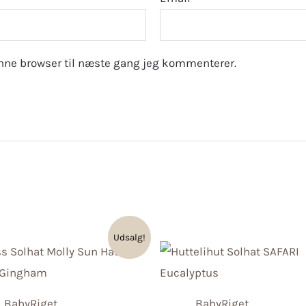
nne browser til næste gang jeg kommenterer.
Udsalg!
BabyRiget
BabyRiget