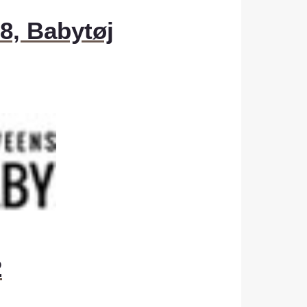
8, Babytøj
2