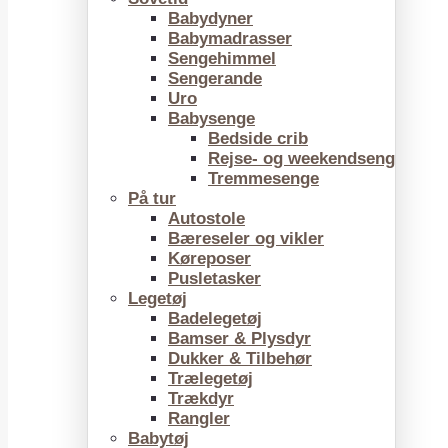
Babydyner
Babymadrasser
Sengehimmel
Sengerande
Uro
Babysenge
Bedside crib
Rejse- og weekendseng
Tremmesenge
På tur
Autostole
Bæreseler og vikler
Køreposer
Pusletasker
Legetøj
Badelegetøj
Bamser & Plysdyr
Dukker & Tilbehør
Trælegetøj
Trækdyr
Rangler
Babytøj