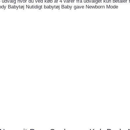
 udvalg hvor du ved køb af 4 varer fra udvalget kun betaler fo
ody Babytøj Nutidigt babytøj Baby gave Newborn Mode