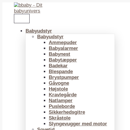
Gå
til
indholdet
Babyudstyr
Babyudstyr
Ammepuder
Babyalarmer
Babynest
Babytæpper
Badekar
Blespande
Brystpumper
Gåvogne
Højstole
Kravlegårde
Natlamper
Pusleborde
Sikkerhedsgitre
Skråstole
Slyngevugger med motor
Sovetid