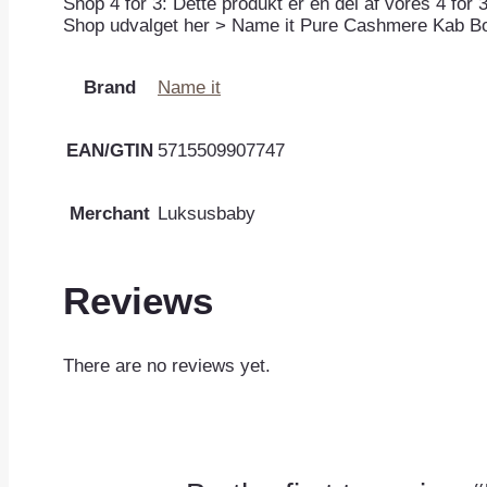
Shop 4 for 3: Dette produkt er en del af vores 4 for 3
Shop udvalget her > Name it Pure Cashmere Kab B
Brand
Name it
EAN/GTIN
5715509907747
Merchant
Luksusbaby
Reviews
There are no reviews yet.