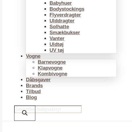
Babyhuer
Bodystockings
Flyverdragter
Ulddragter
Solhatte
Smækbukser
Vanter
Uldtøj
UV tøj
Vogne
Barnevogne
Klapvogne
Kombivogne
Dåbsgaver
Brands
Tilbud
Blog
Products
search