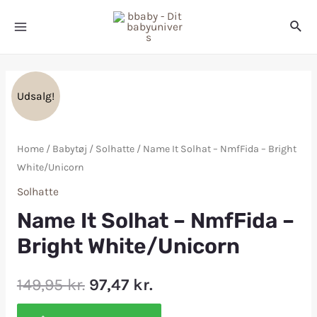
Udsalg!
Home
/
Babytøj
/
Solhatte
/ Name It Solhat – NmfFida – Bright
White/Unicorn
Solhatte
Name It Solhat – NmfFida –
Bright White/Unicorn
149,95
kr.
97,47
kr.