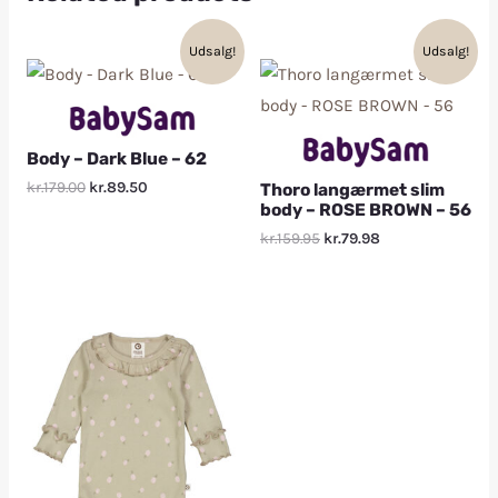
Udsalg!
Udsalg!
Body – Dark Blue – 62
kr.179.00
kr.89.50
Thoro langærmet slim
body – ROSE BROWN – 56
kr.159.95
kr.79.98