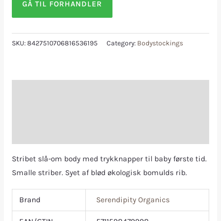
GÅ TIL FORHANDLER
SKU:
8427510706816536195
Category:
Bodystockings
Description
Additional information
Reviews (0)
Stribet slå-om body med trykknapper til baby første tid.
Smalle striber. Syet af blød økologisk bomulds rib.
Brand
Serendipity Organics