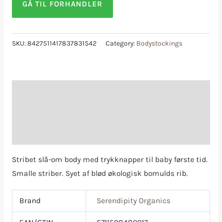
GÅ TIL FORHANDLER
SKU:
8427511417837831542
Category:
Bodystockings
Description
Additional information
Reviews (0)
Stribet slå-om body med trykknapper til baby første tid.
Smalle striber. Syet af blød økologisk bomulds rib.
Brand
Serendipity Organics