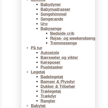
Babydyner
Babymadrasser
Sengehimmel
Sengerande
Uro
Babysenge
Bedside crib
Rejse- og weekendseng
Tremmesenge
På tur
Autostole
Bæreseler og vikler
Køreposer
Pusletasker
Legetøj
Badelegetøj
Bamser & Plysdyr
Dukker & Tilbehør
Trælegetøj
Trækdyr
Rangler
Babytøj