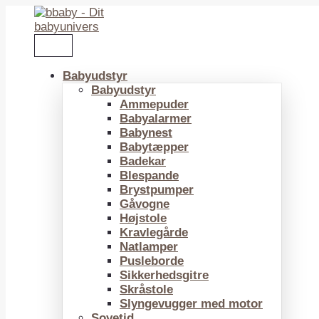
Gå
til
indholdet
Babyudstyr
Babyudstyr
Ammepuder
Babyalarmer
Babynest
Babytæpper
Badekar
Blespande
Brystpumper
Gåvogne
Højstole
Kravlegårde
Natlamper
Pusleborde
Sikkerhedsgitre
Skråstole
Slyngevugger med motor
Sovetid