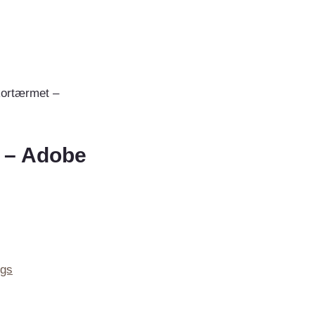
kortærmet –
 – Adobe
ngs