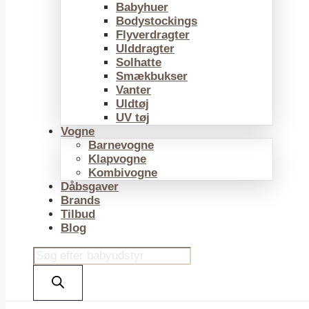
Babyhuer
Bodystockings
Flyverdragter
Ulddragter
Solhatte
Smækbukser
Vanter
Uldtøj
UV tøj
Vogne
Barnevogne
Klapvogne
Kombivogne
Dåbsgaver
Brands
Tilbud
Blog
Products
search