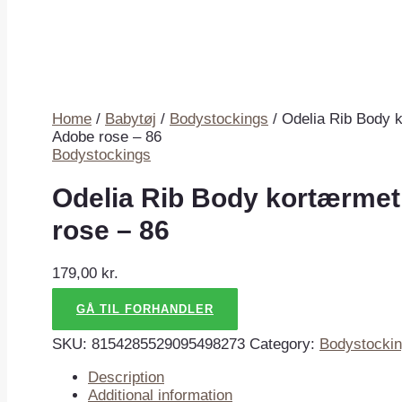
Home
/
Babytøj
/
Bodystockings
/ Odelia Rib Body 
Adobe rose – 86
Bodystockings
Odelia Rib Body kortærmet
rose – 86
179,00
kr.
GÅ TIL FORHANDLER
SKU:
8154285529095498273
Category:
Bodystocki
Description
Additional information