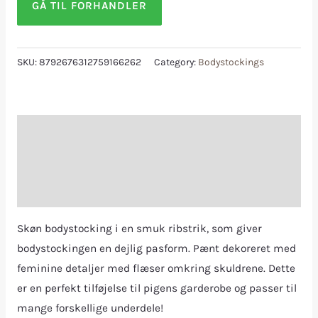
GÅ TIL FORHANDLER
SKU:
8792676312759166262
Category:
Bodystockings
Description
Additional information
Reviews (0)
Skøn bodystocking i en smuk ribstrik, som giver
bodystockingen en dejlig pasform. Pænt dekoreret med
feminine detaljer med flæser omkring skuldrene. Dette
er en perfekt tilføjelse til pigens garderobe og passer til
mange forskellige underdele!