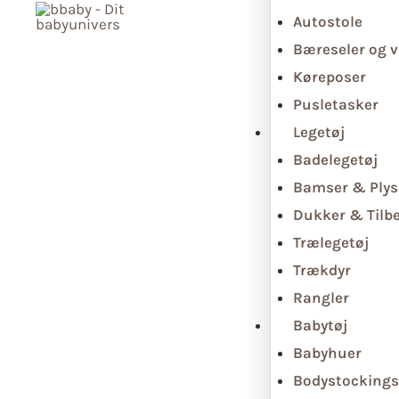
Autostole
Bæreseler og v
Køreposer
Pusletasker
Legetøj
Badelegetøj
Bamser & Plys
Dukker & Tilb
Trælegetøj
Trækdyr
Rangler
Babytøj
Babyhuer
Bodystockings