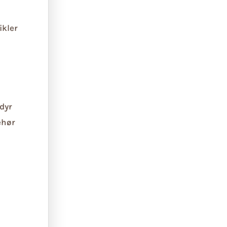
ikler
dyr
ehør