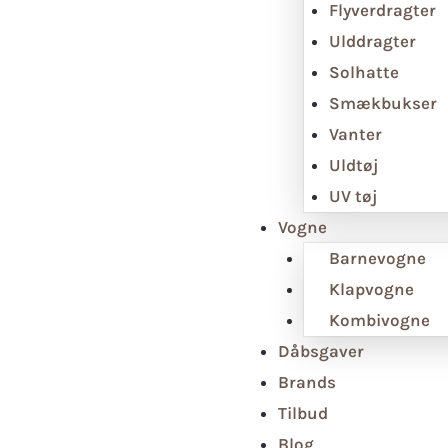
Flyverdragter
Ulddragter
Solhatte
Smækbukser
Vanter
Uldtøj
UV tøj
Vogne
Barnevogne
Klapvogne
Kombivogne
Dåbsgaver
Brands
Tilbud
Blog