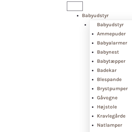
Babyudstyr
Babyudstyr
Ammepuder
Babyalarmer
Babynest
Babytæpper
Badekar
Blespande
Brystpumper
Gåvogne
Højstole
Kravlegårde
Natlamper