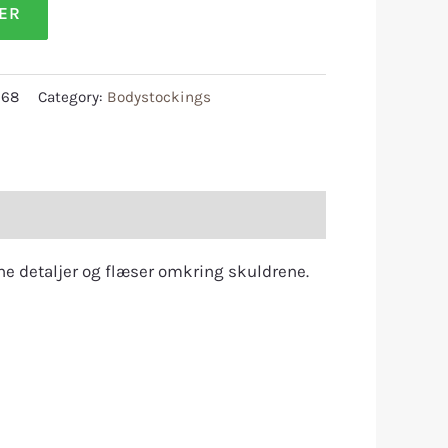
LER
268
Category:
Bodystockings
ne detaljer og flæser omkring skuldrene.