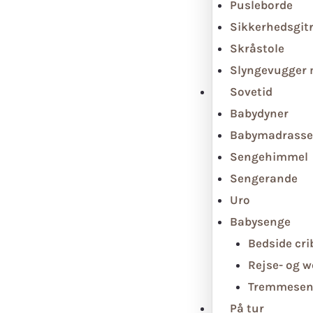
Pusleborde
Sikkerhedsgit
Skråstole
Slyngevugger
Sovetid
Babydyner
Babymadrasse
Sengehimmel
Sengerande
Uro
Babysenge
Bedside cri
Rejse- og 
Tremmesen
På tur