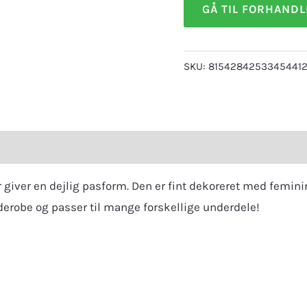
GÅ TIL FORHAND
SKU:
8154284253345441
eviews (0)
 giver en dejlig pasform. Den er fint dekoreret med femini
arderobe og passer til mange forskellige underdele!