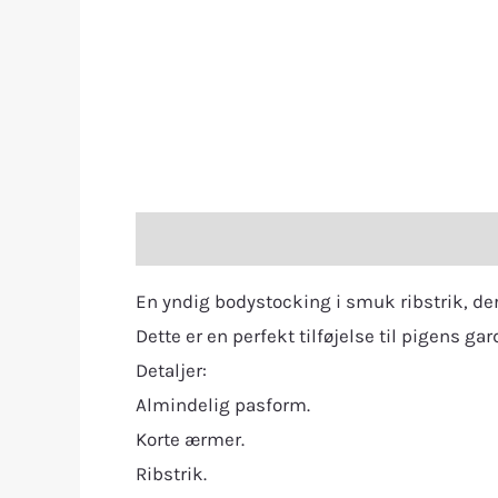
Description
Additional information
R
En yndig bodystocking i smuk ribstrik, der
Dette er en perfekt tilføjelse til pigens g
Detaljer:
Almindelig pasform.
Korte ærmer.
Ribstrik.