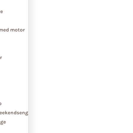
re
 med motor
r
b
weekendseng
ge