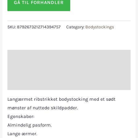
GÅ TIL FORHANDLER
SKU:
8792673212714394757
Category:
Bodystockings
Description
Additional information
Reviews (0)
Langærmet ribstrikket bodystocking med et sødt
mønster af nuttede skildpadder.
Egenskaber:
Almindelig pasform.
Lange ærmer.