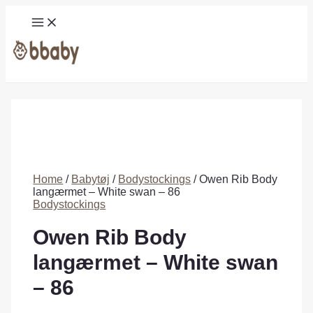
Gå
MAIN
til
MENU
indholdet
Søg
Home
/
Babytøj
/
Bodystockings
/ Owen Rib Body
langærmet – White swan – 86
Bodystockings
Owen Rib Body
langærmet – White swan
– 86