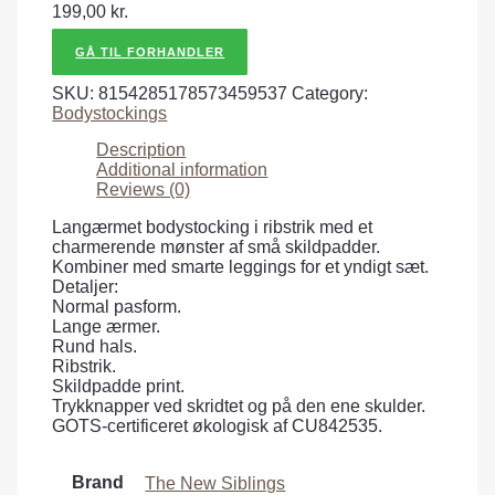
199,00
kr.
GÅ TIL FORHANDLER
SKU:
8154285178573459537
Category:
Bodystockings
Description
Additional information
Reviews (0)
Langærmet bodystocking i ribstrik med et
charmerende mønster af små skildpadder.
Kombiner med smarte leggings for et yndigt sæt.
Detaljer:
Normal pasform.
Lange ærmer.
Rund hals.
Ribstrik.
Skildpadde print.
Trykknapper ved skridtet og på den ene skulder.
GOTS-certificeret økologisk af CU842535.
Brand
The New Siblings