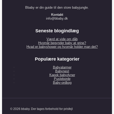
Bbaby er din guide til den store babyjungle.
Kontakt
info@bbaby.dk
Seneste blogindlæg
Værd at vide om dåb
Hvornår begynder baby at grine?
Hvad er babyshower og hvornår holder man det?
Populære kategorier
Babyalarmer
Babynest
Kapok babydyner
Pusleborde
Baby-ordbog
© 2026 bbaby. Der tages forbehold for prisfejl