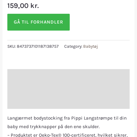
159,00
kr.
GÅ TIL FORHANDLER
SKU:
8473737101187138757
Category:
Babytøj
Description
Additional information
Reviews (0)
Langærmet bodystocking fra Pippi Langstrømpe til din
baby med trykknapper på den ene skulder.
– Produktet er Oeko-Tex® 100-certificeret, hvilket sikrer,