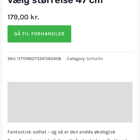
vælg størrelse 47 cm
179,00
kr.
GÅ TIL FORHANDLER
SKU:
1171098273341582408
Category:
Solhatte
Description
Additional information
Reviews (0)
Fantastisk solhat – og så er den endda økologisk