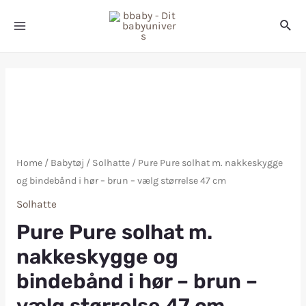
Home
/
Babytøj
/
Solhatte
/ Pure Pure solhat m. nakkeskygge
og bindebånd i hør – brun – vælg størrelse 47 cm
Solhatte
Pure Pure solhat m.
nakkeskygge og
bindebånd i hør – brun –