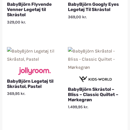
BabyBjörn Flyvende
BabyBjörn Googly Eyes
Venner Legetøj til
Legetøj Til Skråstol
Skråstol
369,00
kr.
329,00
kr.
BabyBjörn Legetøj til
Skråstol, Pastel
BabyBjörn Skråstol –
369,95
kr.
Bliss – Classic Quiltet –
Mørkegrøn
1.499,95
kr.