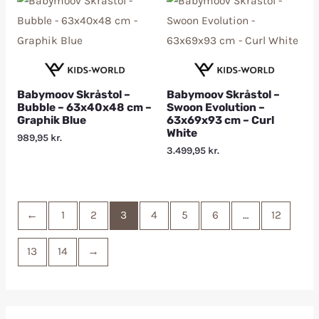
Babymoov Skråstol –
Babymoov Skråstol –
Bubble – 63x40x48 cm –
Swoon Evolution –
Graphik Blue
63x69x93 cm – Curl
White
989,95
kr.
3.499,95
kr.
←
1
2
3
4
5
6
…
12
13
14
→