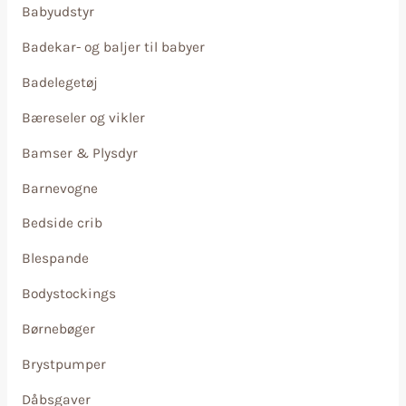
Babyudstyr
Badekar- og baljer til babyer
Badelegetøj
Bæreseler og vikler
Bamser & Plysdyr
Barnevogne
Bedside crib
Blespande
Bodystockings
Børnebøger
Brystpumper
Dåbsgaver