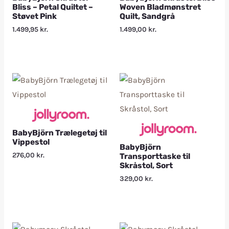
Bliss – Petal Quiltet –
Woven Bladmønstret
Støvet Pink
Quilt, Sandgrå
1.499,95
kr.
1.499,00
kr.
BabyBjörn Trælegetøj til
Vippestol
BabyBjörn
276,00
kr.
Transporttaske til
Skråstol, Sort
329,00
kr.