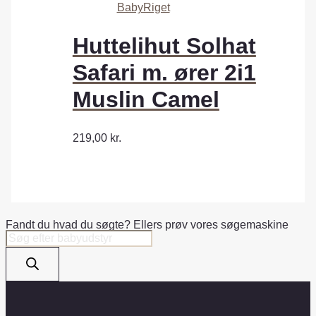
BabyRiget
Huttelihut Solhat
Safari m. ører 2i1
Muslin Camel
219,00
kr.
Fandt du hvad du søgte? Ellers prøv vores søgemaskine
Products
search