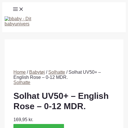
Gå
MAIN
til
MENU
indholdet
Søg
Home
/
Babytøj
/
Solhatte
/ Solhat UV50+ –
English Rose – 0-12 MDR.
Solhatte
Solhat UV50+ – English
Rose – 0-12 MDR.
169,95
kr.