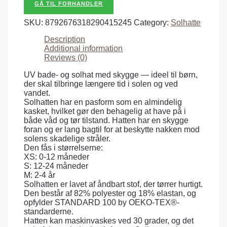
GÅ TIL FORHANDLER
SKU:
8792676318290415245
Category:
Solhatte
Description
Additional information
Reviews (0)
UV bade- og solhat med skygge — ideel til børn,
der skal tilbringe længere tid i solen og ved
vandet.
Solhatten har en pasform som en almindelig
kasket, hvilket gør den behagelig at have på i
både våd og tør tilstand. Hatten har en skygge
foran og er lang bagtil for at beskytte nakken mod
solens skadelige stråler.
Den fås i størrelserne:
XS: 0-12 måneder
S: 12-24 måneder
M: 2-4 år
Solhatten er lavet af åndbart stof, der tørrer hurtigt.
Den består af 82% polyester og 18% elastan, og
opfylder STANDARD 100 by OEKO-TEX®-
standarderne.
Hatten kan maskinvaskes ved 30 grader, og det