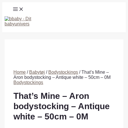
Gå
MAIN
til
MENU
indholdet
Søg
Home
/
Babytøj
/
Bodystockings
/ That’s Mine –
Aron bodystocking – Antique white – 50cm – 0M
Bodystockings
That’s Mine – Aron
bodystocking – Antique
white – 50cm – 0M