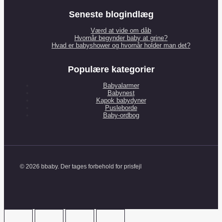
Seneste blogindlæg
Værd at vide om dåb
Hvornår begynder baby at grine?
Hvad er babyshower og hvornår holder man det?
Populære kategorier
Babyalarmer
Babynest
Kapok babydyner
Pusleborde
Baby-ordbog
© 2026 bbaby. Der tages forbehold for prisfejl