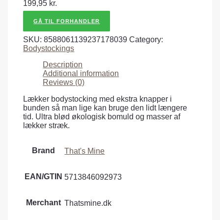
199,95
kr.
GÅ TIL FORHANDLER
SKU:
8588061139237178039
Category:
Bodystockings
Description
Additional information
Reviews (0)
Lækker bodystocking med ekstra knapper i
bunden så man lige kan bruge den lidt længere
tid. Ultra blød økologisk bomuld og masser af
lækker stræk.
Brand
That's Mine
EAN/GTIN
5713846092973
Merchant
Thatsmine.dk