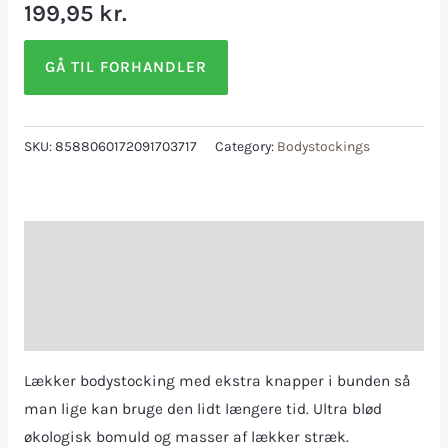
199,95
kr.
GÅ TIL FORHANDLER
SKU:
8588060172091703717
Category:
Bodystockings
Description
Additional information
Reviews (0)
Lækker bodystocking med ekstra knapper i bunden så
man lige kan bruge den lidt længere tid. Ultra blød
økologisk bomuld og masser af lækker stræk.