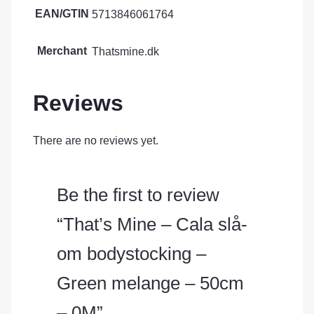
EAN/GTIN
5713846061764
Merchant
Thatsmine.dk
Reviews
There are no reviews yet.
Be the first to review
“That’s Mine – Cala slå-
om bodystocking –
Green melange – 50cm
– 0M”