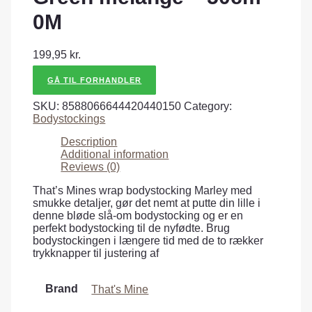
0M
199,95
kr.
GÅ TIL FORHANDLER
SKU:
8588066644420440150
Category:
Bodystockings
Description
Additional information
Reviews (0)
That’s Mines wrap bodystocking Marley med
smukke detaljer, gør det nemt at putte din lille i
denne bløde slå-om bodystocking og er en
perfekt bodystocking til de nyfødte. Brug
bodystockingen i længere tid med de to rækker
trykknapper til justering af
Brand
That's Mine