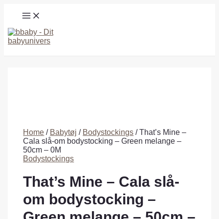
Gå
MAIN
til
MENU
indholdet
Søg
Home
/
Babytøj
/
Bodystockings
/ That’s Mine –
Cala slå-om bodystocking – Green melange –
50cm – 0M
Bodystockings
That’s Mine – Cala slå-
om bodystocking –
Green melange – 50cm –