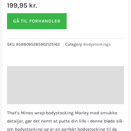
199,95
kr.
GÅ TIL FORHANDLER
SKU:
8588065285902125162
Category:
Bodystockings
Description
Additional information
Reviews (0)
That’s Mines wrap bodystocking Marley med smukke
detaljer, gør det nemt at putte din lille i denne bløde slå-
om bodystocking og er en perfekt bodystocking til de