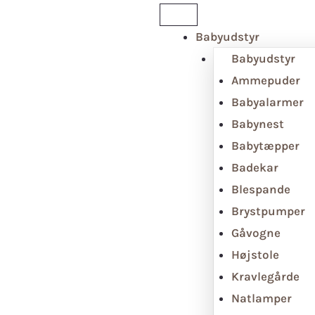
Babyudstyr
Babyudstyr
Ammepuder
Babyalarmer
Babynest
Babytæpper
Badekar
Blespande
Brystpumper
Gåvogne
Højstole
Kravlegårde
Natlamper