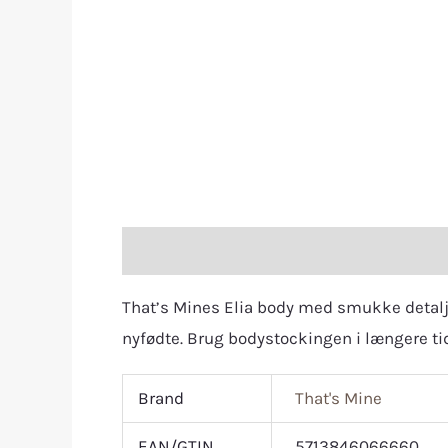
Description
Additional information
R
That’s Mines Elia body med smukke detaljer
nyfødte. Brug bodystockingen i længere tid
Brand
That's Mine
EAN/GTIN
5713846066660