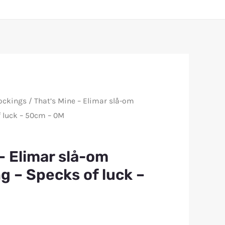
ockings
/ That’s Mine – Elimar slå-om
f luck – 50cm – 0M
– Elimar slå-om
g – Specks of luck –