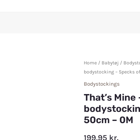
Home
/
Babytøj
/
Bodyst
bodystocking – Specks o
Bodystockings
That’s Mine 
bodystockin
50cm – 0M
199,95
kr.