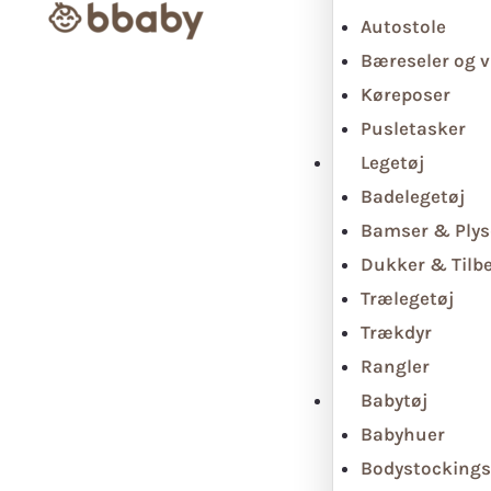
Autostole
Bæreseler og v
Køreposer
Pusletasker
Legetøj
Badelegetøj
Bamser & Plys
Dukker & Tilb
Trælegetøj
Trækdyr
Rangler
Babytøj
Babyhuer
Bodystockings