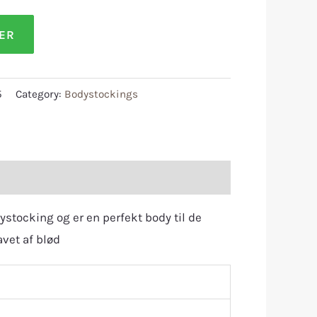
LER
5
Category:
Bodystockings
ystocking og er en perfekt body til de
vet af blød