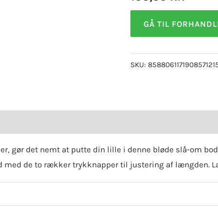
GÅ TIL FORHAND
SKU:
858806117190857121
eviews (0)
, gør det nemt at putte din lille i denne bløde slå-om bod
 med de to rækker trykknapper til justering af længden. La