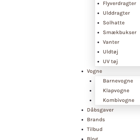
Flyverdragter
Ulddragter
Solhatte
Smækbukser
Vanter
Uldtøj
UV tøj
Vogne
Barnevogne
Klapvogne
Kombivogne
Dåbsgaver
Brands
Tilbud
Blog