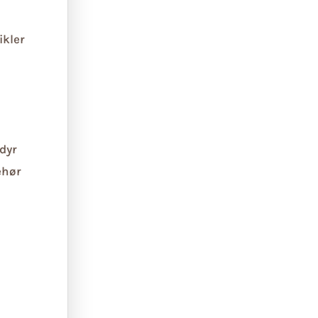
ikler
dyr
ehør