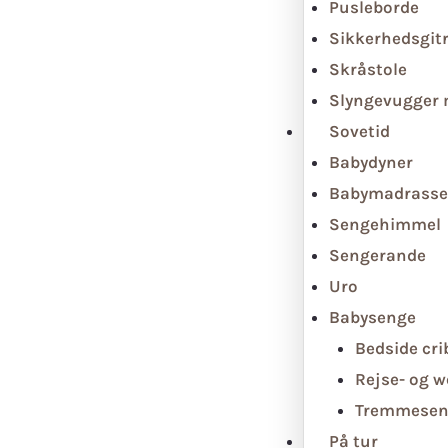
Pusleborde
Sikkerhedsgit
Skråstole
Slyngevugger
Sovetid
Babydyner
Babymadrasse
Sengehimmel
Sengerande
Uro
Babysenge
Bedside cri
Rejse- og 
Tremmesen
På tur