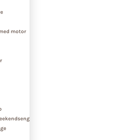
re
 med motor
r
b
weekendseng
ge