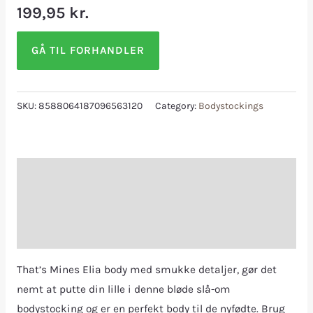
199,95
kr.
GÅ TIL FORHANDLER
SKU:
8588064187096563120
Category:
Bodystockings
Description
Additional information
Reviews (0)
That’s Mines Elia body med smukke detaljer, gør det
nemt at putte din lille i denne bløde slå-om
bodystocking og er en perfekt body til de nyfødte. Brug