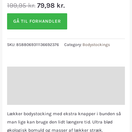
199,95
kr.
79,98
kr.
GÅ TIL FORHANDLER
SKU:
8588069311136692376
Category:
Bodystockings
Description
Additional information
Reviews (0)
Lækker bodystocking med ekstra knapper i bunden så
man lige kan bruge den lidt længere tid. Ultra blød
økologisk bomuld og masser af lækker stræk.