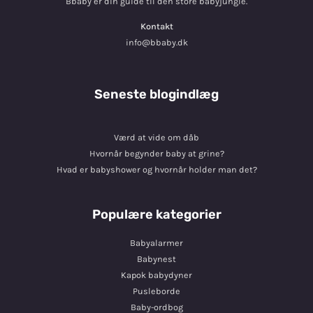
Bbaby er din guide til den store babyjungle.
Kontakt
info@bbaby.dk
Seneste blogindlæg
Værd at vide om dåb
Hvornår begynder baby at grine?
Hvad er babyshower og hvornår holder man det?
Populære kategorier
Babyalarmer
Babynest
Kapok babydyner
Pusleborde
Baby-ordbog