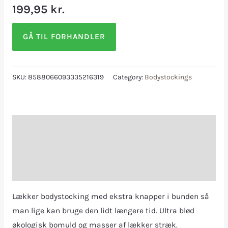
199,95
kr.
GÅ TIL FORHANDLER
SKU:
8588066093335216319
Category:
Bodystockings
Description
Additional information
Reviews (0)
Lækker bodystocking med ekstra knapper i bunden så
man lige kan bruge den lidt længere tid. Ultra blød
økologisk bomuld og masser af lækker stræk.