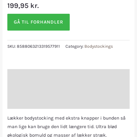
199,95
kr.
GÅ TIL FORHANDLER
SKU:
8588063213319577911
Category:
Bodystockings
Description
Additional information
Reviews (0)
Lækker bodystocking med ekstra knapper i bunden så
man lige kan bruge den lidt længere tid. Ultra blød
økologisk bomuld og masser af lækker stræk.