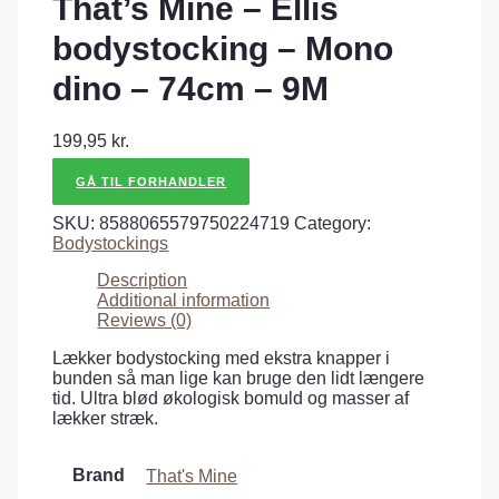
That’s Mine – Ellis
bodystocking – Mono
dino – 74cm – 9M
199,95
kr.
GÅ TIL FORHANDLER
SKU:
8588065579750224719
Category:
Bodystockings
Description
Additional information
Reviews (0)
Lækker bodystocking med ekstra knapper i
bunden så man lige kan bruge den lidt længere
tid. Ultra blød økologisk bomuld og masser af
lækker stræk.
Brand
That's Mine