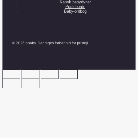
Kapok babydyner
Pusleborde
Baby-ordbog
© 2026 bbaby. Der tages forbehold for prisfejl