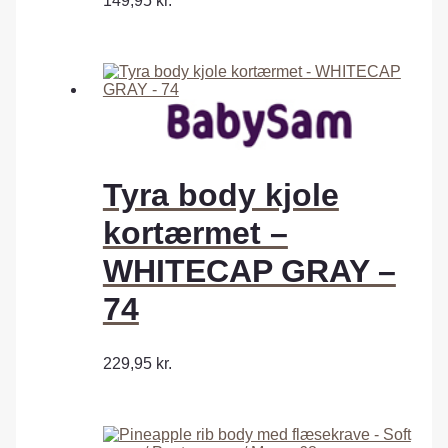
149,95
kr.
Tyra body kjole
kortærmet –
WHITECAP GRAY –
74
229,95
kr.