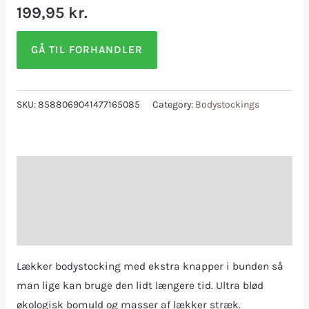
199,95
kr.
GÅ TIL FORHANDLER
SKU:
8588069041477165085
Category:
Bodystockings
Description
Additional information
Reviews (0)
Lækker bodystocking med ekstra knapper i bunden så
man lige kan bruge den lidt længere tid. Ultra blød
økologisk bomuld og masser af lækker stræk.