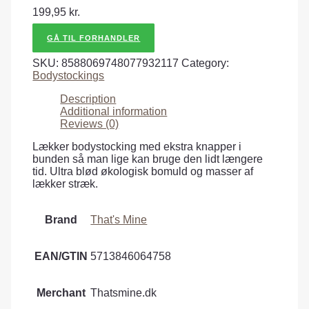
199,95
kr.
GÅ TIL FORHANDLER
SKU:
8588069748077932117
Category:
Bodystockings
Description
Additional information
Reviews (0)
Lækker bodystocking med ekstra knapper i
bunden så man lige kan bruge den lidt længere
tid. Ultra blød økologisk bomuld og masser af
lækker stræk.
Brand
That's Mine
EAN/GTIN
5713846064758
Merchant
Thatsmine.dk