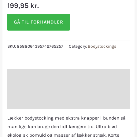
199,95
kr.
GÅ TIL FORHANDLER
SKU:
8588064395742765257
Category:
Bodystockings
Description
Additional information
Reviews (0)
Lækker bodystocking med ekstra knapper i bunden så
man lige kan bruge den lidt længere tid. Ultra blød
økologisk bomuld og masser af lækker stræk. Korte