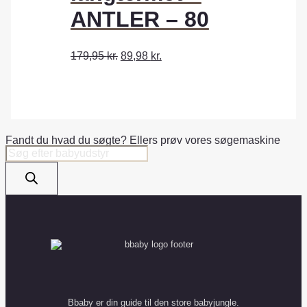
ANTLER – 80
179,95
kr.
89,98
kr.
Fandt du hvad du søgte? Ellers prøv vores søgemaskine
Products
search
Bbaby er din guide til den store babyjungle.