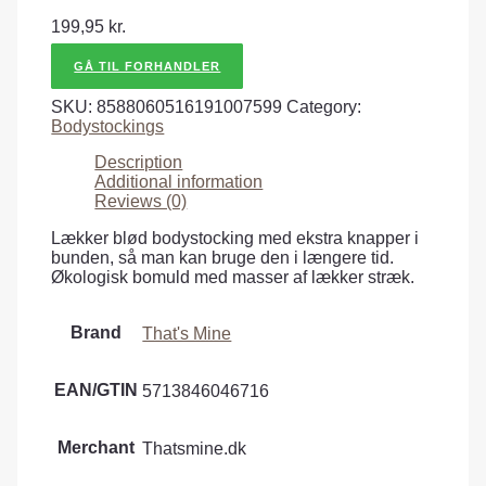
199,95
kr.
GÅ TIL FORHANDLER
SKU:
8588060516191007599
Category:
Bodystockings
Description
Additional information
Reviews (0)
Lækker blød bodystocking med ekstra knapper i
bunden, så man kan bruge den i længere tid.
Økologisk bomuld med masser af lækker stræk.
Brand
That's Mine
EAN/GTIN
5713846046716
Merchant
Thatsmine.dk