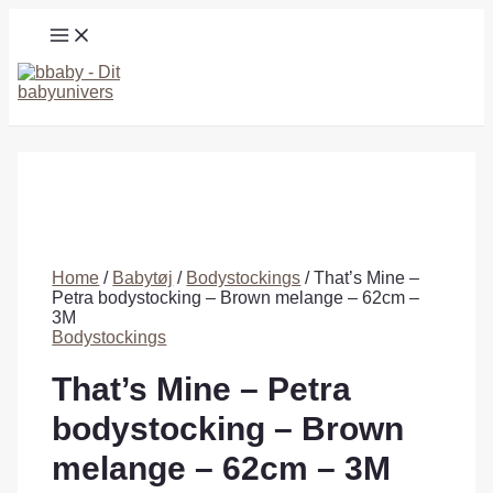
Gå
MAIN
til
MENU
indholdet
Søg
Home
/
Babytøj
/
Bodystockings
/ That’s Mine –
Petra bodystocking – Brown melange – 62cm –
3M
Bodystockings
That’s Mine – Petra
bodystocking – Brown
melange – 62cm – 3M