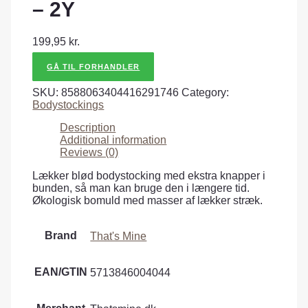
– 2Y
199,95
kr.
GÅ TIL FORHANDLER
SKU:
8588063404416291746
Category:
Bodystockings
Description
Additional information
Reviews (0)
Lækker blød bodystocking med ekstra knapper i
bunden, så man kan bruge den i længere tid.
Økologisk bomuld med masser af lækker stræk.
Brand
That's Mine
EAN/GTIN
5713846004044