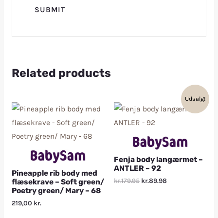
Related products
Udsalg!
Fenja body langærmet –
ANTLER – 92
Pineapple rib body med
kr.179.95
kr.89.98
flæsekrave – Soft green/
Poetry green/ Mary – 68
219,00
kr.