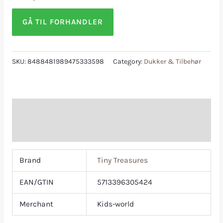
GÅ TIL FORHANDLER
SKU:
8488481989475333598
Category:
Dukker & Tilbehør
Additional information
Reviews (0)
Brand
Tiny Treasures
EAN/GTIN
5713396305424
Merchant
Kids-world