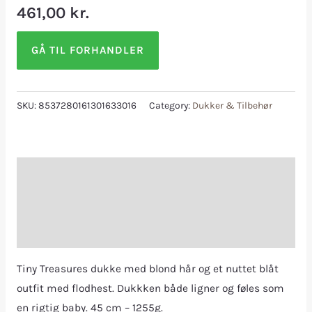
461,00
kr.
GÅ TIL FORHANDLER
SKU:
8537280161301633016
Category:
Dukker & Tilbehør
Description
Additional information
Reviews (0)
Tiny Treasures dukke med blond hår og et nuttet blåt
outfit med flodhest. Dukkken både ligner og føles som
en rigtig baby. 45 cm – 1255g.