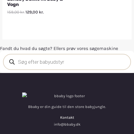
Vogn
159,00
kr.
129,00
kr.
Fandt du hvad du søgte? Ellers prøv vores søgemaskine
Bbaby er din guide til den store babyjungle.
Kontakt
info@bbaby.dk