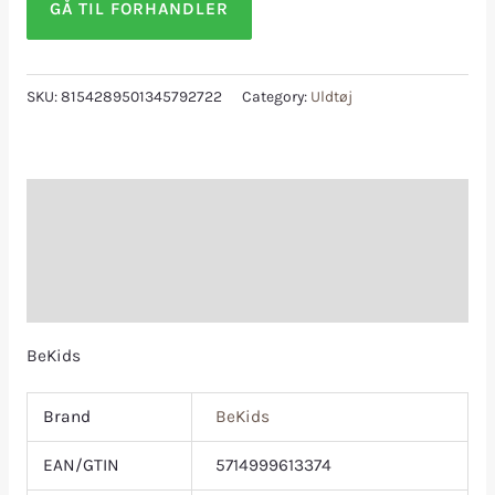
GÅ TIL FORHANDLER
SKU:
8154289501345792722
Category:
Uldtøj
Description
Additional information
Reviews (0)
BeKids
Brand
BeKids
EAN/GTIN
5714999613374