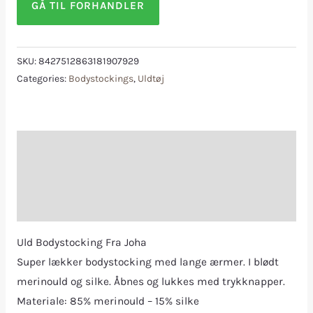
GÅ TIL FORHANDLER
SKU:
8427512863181907929
Categories:
Bodystockings
,
Uldtøj
Description
Additional information
Reviews (0)
Uld Bodystocking Fra Joha
Super lækker bodystocking med lange ærmer. I blødt
merinould og silke. Åbnes og lukkes med trykknapper.
Materiale: 85% merinould – 15% silke