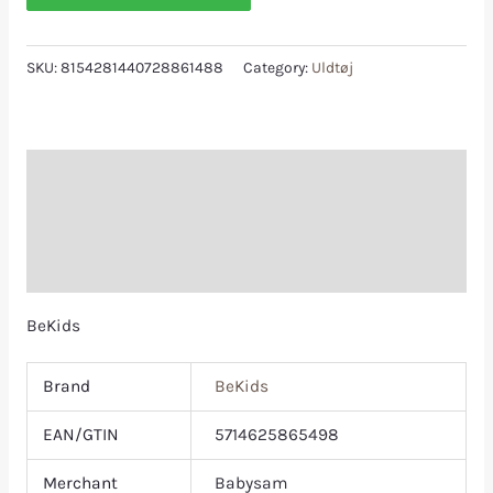
SKU:
8154281440728861488
Category:
Uldtøj
Description
Additional information
Reviews (0)
BeKids
Brand
BeKids
EAN/GTIN
5714625865498
Merchant
Babysam