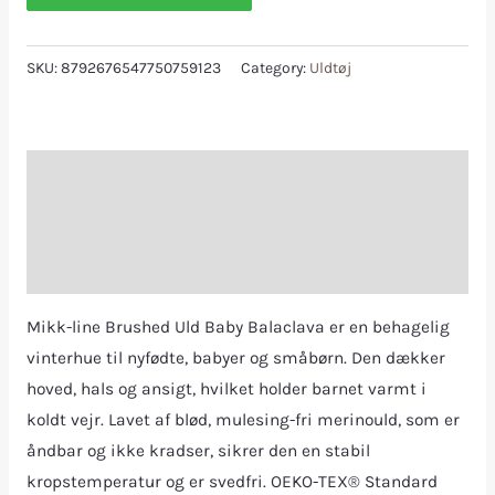
SKU:
8792676547750759123
Category:
Uldtøj
Description
Additional information
Reviews (0)
Mikk-line Brushed Uld Baby Balaclava er en behagelig
vinterhue til nyfødte, babyer og småbørn. Den dækker
hoved, hals og ansigt, hvilket holder barnet varmt i
koldt vejr. Lavet af blød, mulesing-fri merinould, som er
åndbar og ikke kradser, sikrer den en stabil
kropstemperatur og er svedfri. OEKO-TEX® Standard