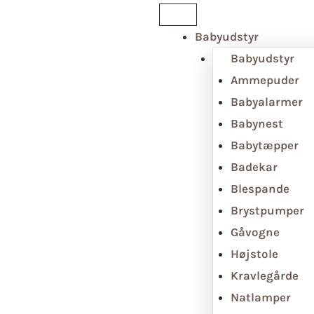
Babyudstyr
Babyudstyr
Ammepuder
Babyalarmer
Babynest
Babytæpper
Badekar
Blespande
Brystpumper
Gåvogne
Højstole
Kravlegårde
Natlamper