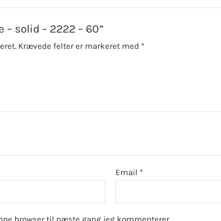
e – solid – 2222 – 60”
eret.
Krævede felter er markeret med
*
Email
*
nne browser til næste gang jeg kommenterer.