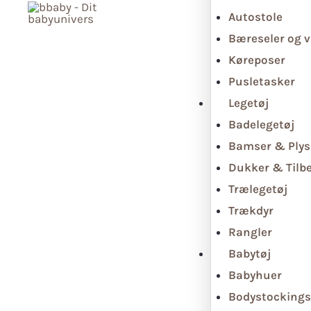
Autostole
Bæreseler og v
Køreposer
Pusletasker
Legetøj
Badelegetøj
Bamser & Plys
Dukker & Tilb
Trælegetøj
Trækdyr
Rangler
Babytøj
Babyhuer
Bodystockings