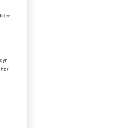
ikler
dyr
ehør