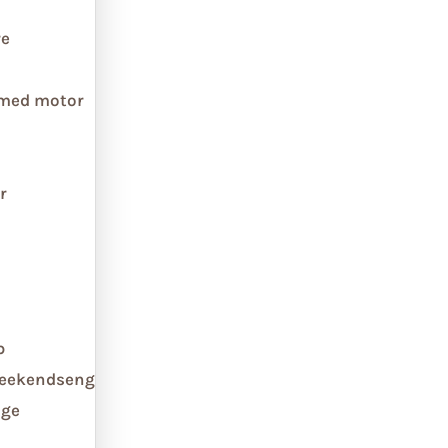
re
 med motor
r
b
weekendseng
ge