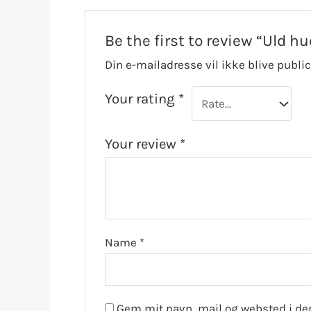
Be the first to review “Uld hu
Din e-mailadresse vil ikke blive public
Your rating
*
Your review
*
Name
*
Gem mit navn, mail og websted i de