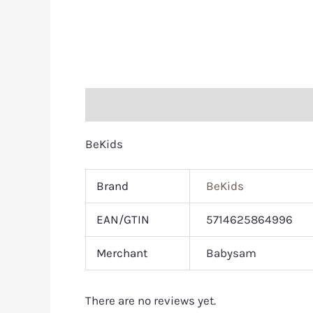
Description
Additional information
R
BeKids
Brand
BeKids
EAN/GTIN
5714625864996
Merchant
Babysam
There are no reviews yet.