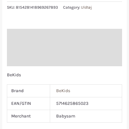
SKU:
8154281418969267893
Category:
Uldtøj
Description
Additional information
Reviews (0)
BeKids
Brand
BeKids
EAN/GTIN
5714625865023
Merchant
Babysam