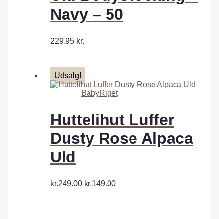
Navy – 50
229,95
kr.
Udsalg!
BabyRiget
Huttelihut Luffer
Dusty Rose Alpaca
Uld
kr.249.00
kr.149.00