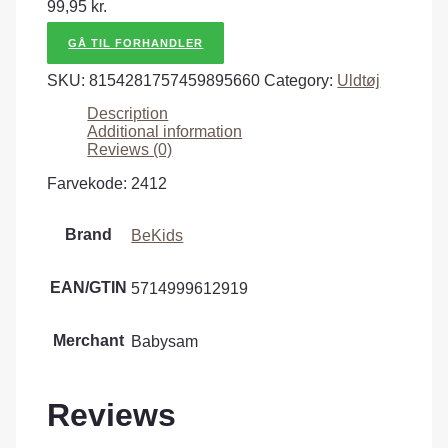
99,95
kr.
GÅ TIL FORHANDLER
SKU:
8154281757459895660
Category:
Uldtøj
Description
Additional information
Reviews (0)
Farvekode: 2412
Brand
BeKids
EAN/GTIN
5714999612919
Merchant
Babysam
Reviews