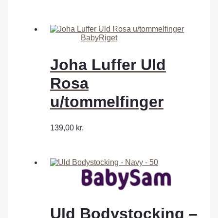
BabyRiget
Joha Luffer Uld
Rosa
u/tommelfinger
139,00
kr.
Uld Bodystocking –