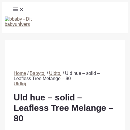
Gå
MAIN
til
MENU
indholdet
Søg
Home
/
Babytøj
/
Uldtøj
/ Uld hue – solid –
Leafless Tree Melange – 80
Uldtøj
Uld hue – solid –
Leafless Tree Melange –
80