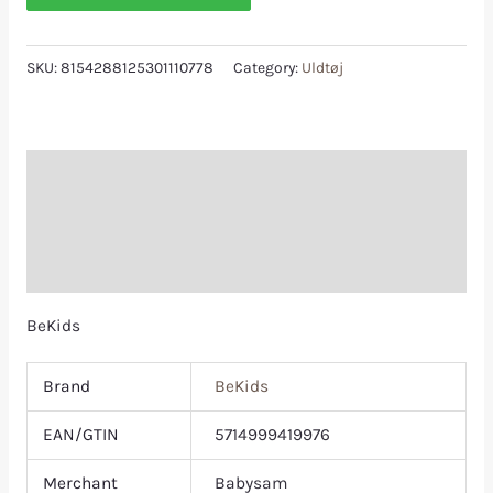
SKU:
8154288125301110778
Category:
Uldtøj
Description
Additional information
Reviews (0)
BeKids
Brand
BeKids
EAN/GTIN
5714999419976
Merchant
Babysam