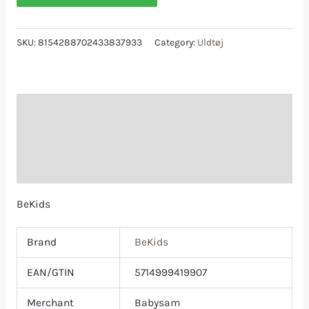
SKU:
8154288702433837933
Category:
Uldtøj
Description
Additional information
Reviews (0)
BeKids
Brand
BeKids
EAN/GTIN
5714999419907
Merchant
Babysam