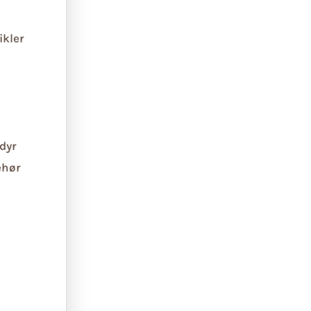
ikler
dyr
ehør