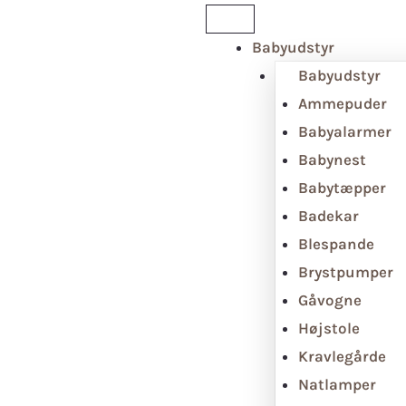
Babyudstyr
Babyudstyr
Ammepuder
Babyalarmer
Babynest
Babytæpper
Badekar
Blespande
Brystpumper
Gåvogne
Højstole
Kravlegårde
Natlamper