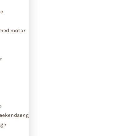
re
 med motor
r
b
weekendseng
ge