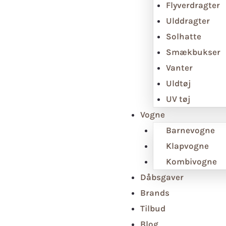
Flyverdragter
Ulddragter
Solhatte
Smækbukser
Vanter
Uldtøj
UV tøj
Vogne
Barnevogne
Klapvogne
Kombivogne
Dåbsgaver
Brands
Tilbud
Blog