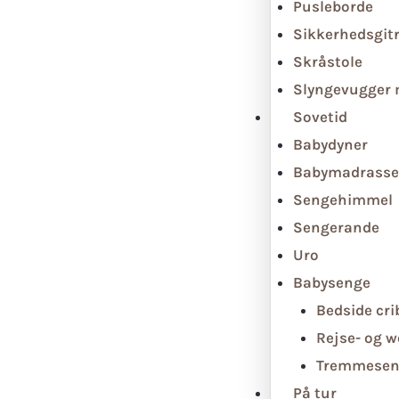
Pusleborde
Sikkerhedsgit
Skråstole
Slyngevugger
Sovetid
Babydyner
Babymadrasse
Sengehimmel
Sengerande
Uro
Babysenge
Bedside cri
Rejse- og 
Tremmesen
På tur