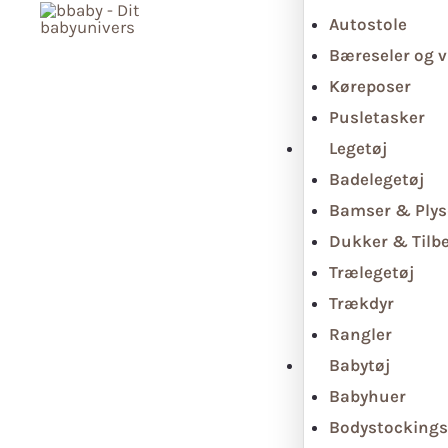
Autostole
Bæreseler og v
Køreposer
Pusletasker
Legetøj
Badelegetøj
Bamser & Plys
Dukker & Tilb
Trælegetøj
Trækdyr
Rangler
Babytøj
Babyhuer
Bodystockings