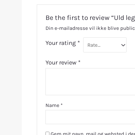
Be the first to review “Uld le
Din e-mailadresse vil ikke blive public
Your rating
*
Your review
*
Name
*
Gem mit navn, mail og websted i de