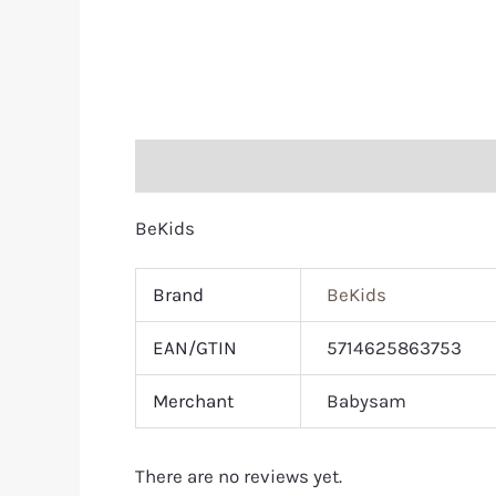
Description
Additional information
R
BeKids
Brand
BeKids
EAN/GTIN
5714625863753
Merchant
Babysam
There are no reviews yet.