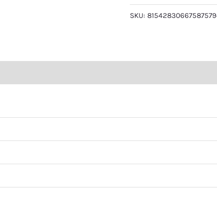
SKU:
81542830667587579
eviews (0)