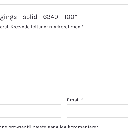
ggings – solid – 6340 – 100”
eret.
Krævede felter er markeret med
*
Email
*
nne browser til næste gang jeg kommenterer.