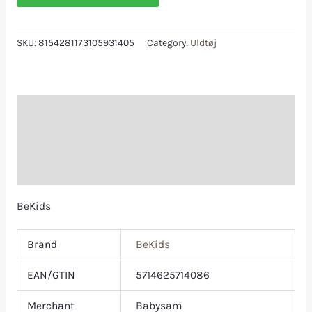
SKU:
8154281173105931405
Category:
Uldtøj
Description
Additional information
Reviews (0)
BeKids
Brand
BeKids
EAN/GTIN
5714625714086
Merchant
Babysam