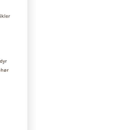
ikler
dyr
ehør