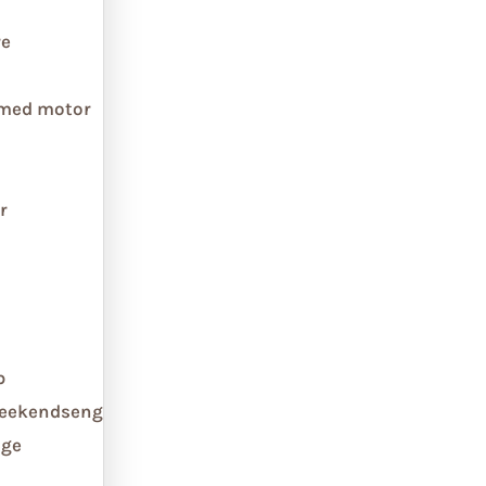
re
 med motor
r
b
weekendseng
ge