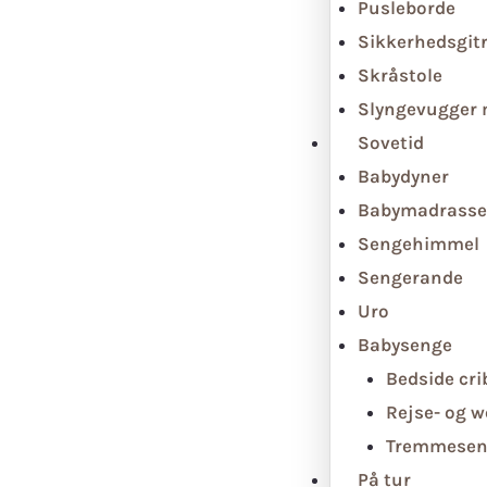
Pusleborde
Sikkerhedsgit
Skråstole
Slyngevugger
Sovetid
Babydyner
Babymadrasse
Sengehimmel
Sengerande
Uro
Babysenge
Bedside cri
Rejse- og 
Tremmesen
På tur