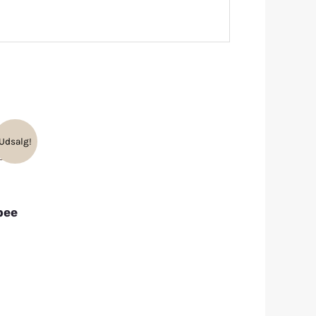
Udsalg!
bee