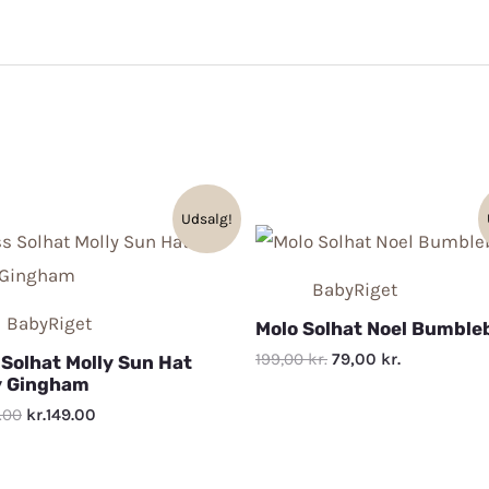
Udsalg!
BabyRiget
BabyRiget
Molo Solhat Noel Bumble
199,00
kr.
79,00
kr.
 Solhat Molly Sun Hat
y Gingham
.00
kr.149.00