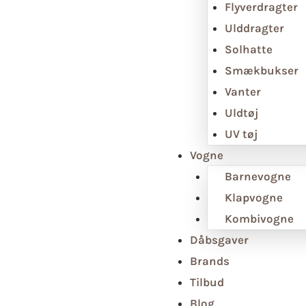
Flyverdragter
Ulddragter
Solhatte
Smækbukser
Vanter
Uldtøj
UV tøj
Vogne
Barnevogne
Klapvogne
Kombivogne
Dåbsgaver
Brands
Tilbud
Blog