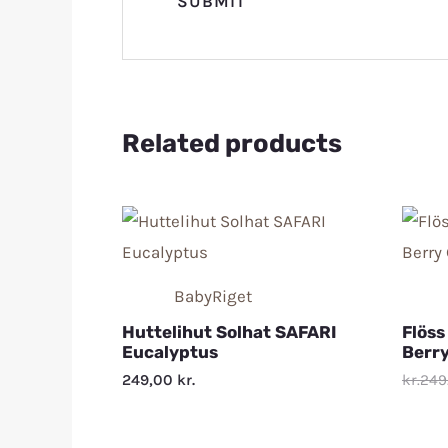
Related products
BabyRiget
Huttelihut Solhat SAFARI
Flöss
Eucalyptus
Berr
249,00
kr.
kr.249