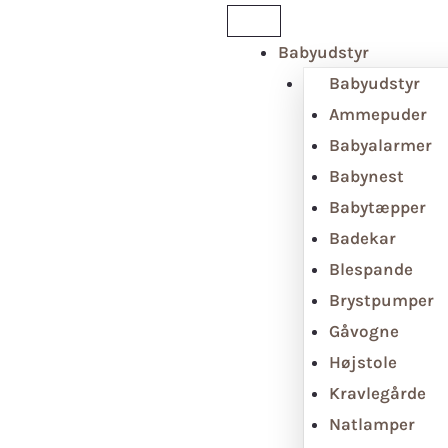
Babyudstyr
Babyudstyr
Ammepuder
Babyalarmer
Babynest
Babytæpper
Badekar
Blespande
Brystpumper
Gåvogne
Højstole
Kravlegårde
Natlamper