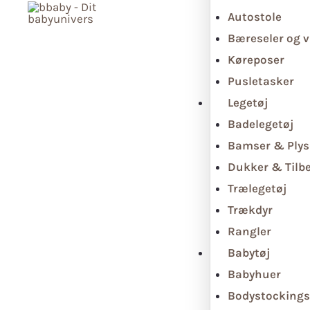
Autostole
Bæreseler og v
Køreposer
Pusletasker
Legetøj
Badelegetøj
Bamser & Plys
Dukker & Tilb
Trælegetøj
Trækdyr
Rangler
Babytøj
Babyhuer
Bodystockings